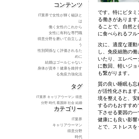
コンテンツ
です。特にビタミ
IT業界で女性が輝く秘訣と
る働きがあります
は
ることで、自然と
働く女性のこれから
女性に有利な専門職
に食べられるフル
得意分野を磨いて自立しよ
次に、適度な運動
う
性別関係なく評価されるた
し、免疫細胞の働
めに
いたり、エレベー
結婚はゴールじゃない
に数回、軽いジョ
身体が資本！健康を維持す
も繋がります。
る免疫力強化法
質の良い睡眠も忘
タグ
が活性化されます
IT業界
キャリアウーマン
得意
境を整えると、安
分野
時代
看護師
社会
結婚
するのもおすすめ
カテゴリー
下させる要因の一
健康にも良い影響
IT業界
キャリアウーマン
とで、ストレスを
得意分野
時代