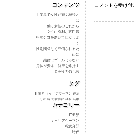
コンテンツ
得
コメントを受け付
意
IT業界で女性が輝く秘訣と
分
は
野
働く女性のこれから
を
女性に有利な専門職
磨
得意分野を磨いて自立しよ
い
う
て
性別関係なく評価されるた
自
めに
立
結婚はゴールじゃない
し
身体が資本！健康を維持す
よ
る免疫力強化法
う
は
タグ
IT業界
キャリアウーマン
得意
分野
時代
看護師
社会
結婚
カテゴリー
IT業界
キャリアウーマン
得意分野
時代