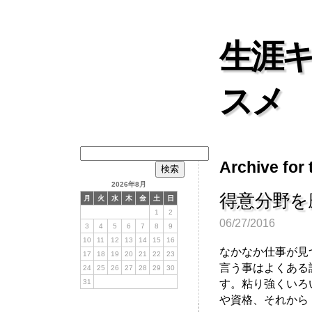
生涯
スメ
検
Archive fo
索:
2026年8月
得意分野を
月
火
水
木
金
土
日
1
2
06/27/2016
3
4
5
6
7
8
9
10
11
12
13
14
15
16
なかなか仕事が見
17
18
19
20
21
22
23
言う事はよくある
24
25
26
27
28
29
30
す。粘り強くいろ
31
や資格、それから [